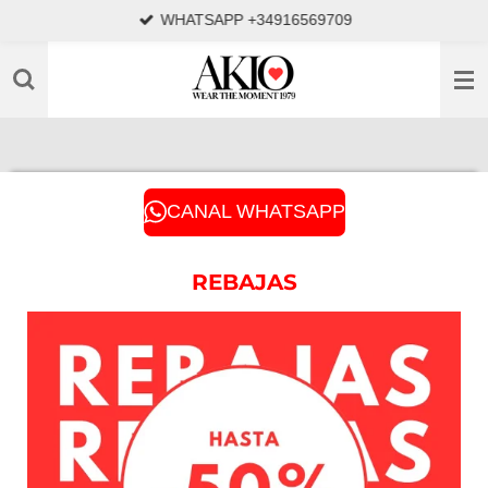
WHATSAPP +34916569709
Ir
al
contenido
principal
CANAL WHATSAPP
REBAJAS