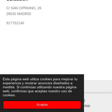
C/ SAN CIPRIANO, 26
28032 MADRID
917752146
Esta página web utiliza cookies para mejorar tu
experiencia y mostrar anuncios diseñados a
© 2023 - 2026 Akiomoda
medida. Si continúas utilizando nuestra página
web, confirmas que aceptas nuestro uso de
cookies.
Aceptar
Instagram
WhatsApp