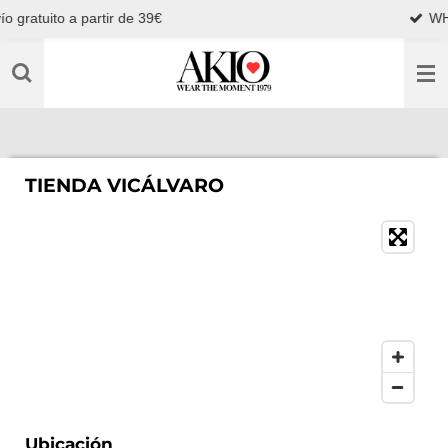
artir de 39€
WHATSAPP +349
Ir
al
contenido
principal
TIENDA VICÁLVARO
Ubicación