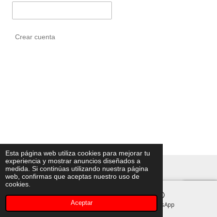
Crear cuenta
Esta página web utiliza cookies para mejorar tu
experiencia y mostrar anuncios diseñados a
© 2023 - 2026 Akiomoda
medida. Si continúas utilizando nuestra página
web, confirmas que aceptas nuestro uso de
cookies.
Aceptar
Instagram
WhatsApp